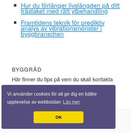
Hur du förlänger livslängden på ditt
trästaket med rätt ytbehandling
Framtidens teknik för prediktiv
analys av vibrationsmönster i
byggbranschen
BYGGRÅD
Här finner du tips på vem du skall kontakta
och vem du skall lyssna på när du ska
Vi använder cookies för att ge dig en bättre
inhämta goda byggråd.
upplevelse av webbsidan
Läs mer
OK
© 2026 Byggråd.nu. Alla rättigheter förbehållna.