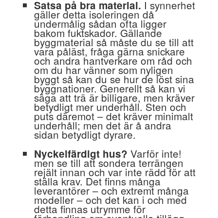
I synnerhet
Satsa på bra material.
gäller detta isoleringen då
undermålig sådan ofta ligger
bakom fuktskador. Gällande
byggmaterial så måste du se till att
vara påläst, fråga gärna snickare
och andra hantverkare om råd och
om du har vänner som nyligen
byggt så kan du se hur de löst sina
byggnationer. Generellt så kan vi
säga att trä är billigare, men kräver
betydligt mer underhåll. Sten och
puts däremot – det kräver minimalt
underhåll; men det är å andra
sidan betydligt dyrare.
Varför inte!
Nyckelfärdigt hus?
men se till att sondera terrängen
rejält innan och var inte rädd för att
ställa krav. Det finns många
leverantörer – och extremt många
modeller – och det kan i och med
detta finnas utrymme för