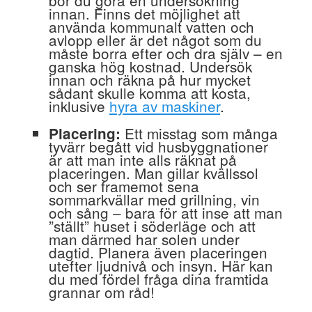
bör du göra en undersökning
innan. Finns det möjlighet att
använda kommunalt vatten och
avlopp eller är det något som du
måste borra efter och dra själv – en
ganska hög kostnad. Undersök
innan och räkna på hur mycket
sådant skulle komma att kosta,
inklusive
hyra av maskiner
.
Ett misstag som många
Placering:
tyvärr begått vid husbyggnationer
är att man inte alls räknat på
placeringen. Man gillar kvällssol
och ser framemot sena
sommarkvällar med grillning, vin
och sång – bara för att inse att man
”ställt” huset i söderläge och att
man därmed har solen under
dagtid. Planera även placeringen
utefter ljudnivå och insyn. Här kan
du med fördel fråga dina framtida
grannar om råd!