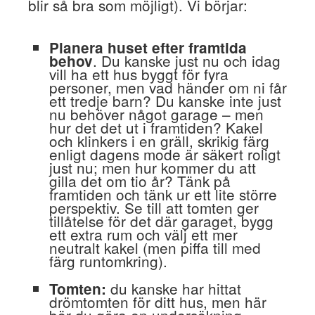
blir så bra som möjligt). Vi börjar:
Planera huset efter framtida
. Du kanske just nu och idag
behov
vill ha ett hus byggt för fyra
personer, men vad händer om ni får
ett tredje barn? Du kanske inte just
nu behöver något garage – men
hur det det ut i framtiden? Kakel
och klinkers i en gräll, skrikig färg
enligt dagens mode är säkert roligt
just nu; men hur kommer du att
gilla det om tio år? Tänk på
framtiden och tänk ur ett lite större
perspektiv. Se till att tomten ger
tillåtelse för det där garaget, bygg
ett extra rum och välj ett mer
neutralt kakel (men piffa till med
färg runtomkring).
du kanske har hittat
Tomten:
drömtomten för ditt hus, men här