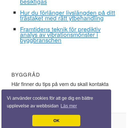
besiktigas
Hur du förlänger livslängden på ditt
trästaket med rätt ytbehandling
Framtidens teknik för prediktiv
analys av vibrationsmönster i
byggbranschen
BYGGRÅD
Här finner du tips på vem du skall kontakta
och vem du skall lyssna på när du ska
Vi använder cookies för att ge dig en bättre
inhämta goda byggråd.
upplevelse av webbsidan
Läs mer
OK
© 2026 Byggråd.nu. Alla rättigheter förbehållna.