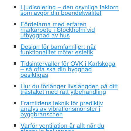
Ljudisolering – den osynliga faktorn
som avgör din boendekvalitet
Fördelarna med erfaren
markarbete i Stockholm vid
utbyggnad av hus
Design för barnfamiljer: när
funktionalitet möter estetik
Tidsintervaller för OVK i Karlskoga
– så ofta ska din byggnad
besiktigas
Hur du förlänger livslängden på ditt
trästaket med rätt ytbehandling
Framtidens teknik för prediktiv
analys av vibrationsmönster i
byggbranschen
Varför ventilation är allt när du
glasar in balkongen