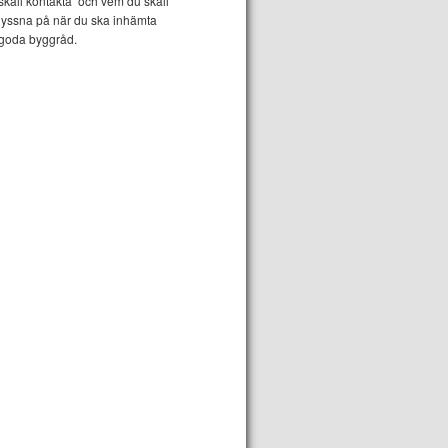
skall kontakta och vem du skall
lyssna på när du ska inhämta
goda byggråd.