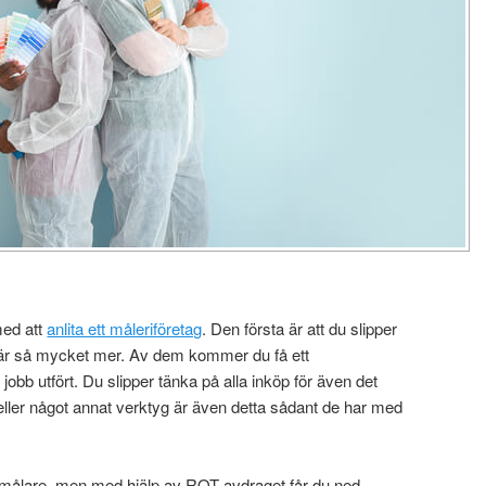
med att
anlita ett måleriföretag
. Den första är att du slipper
t är så mycket mer. Av dem kommer du få ett
jobb utfört. Du slipper tänka på alla inköp för även det
eller något annat verktyg är även detta sådant de har med
ta målare, men med hjälp av ROT-avdraget får du ned