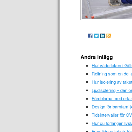
Andra inlägg
Hur väderleken i Göt
Relining som en del a
Hur isolering av taket
Ljudisolering – den o
Fördelarna med erfa
Design för barnfamilje
Tidsintervaller för O
Hur du förlänger livs
Framtidens teknik fö