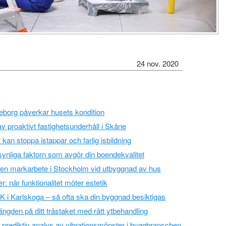
24 nov. 2020
eborg påverkar husets kondition
v proaktivt fastighetsunderhåll i Skåne
 kan stoppa istappar och farlig isbildning
synliga faktorn som avgör din boendekvalitet
ren markarbete i Stockholm vid utbyggnad av hus
r: när funktionalitet möter estetik
VK i Karlskoga – så ofta ska din byggnad besiktigas
längden på ditt trästaket med rätt ytbehandling
r prediktiv analys av vibrationsmönster i byggbranschen