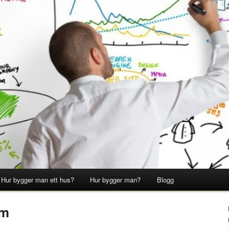
Hur bygger man ett hus?
Hur bygger man?
Blogg
em