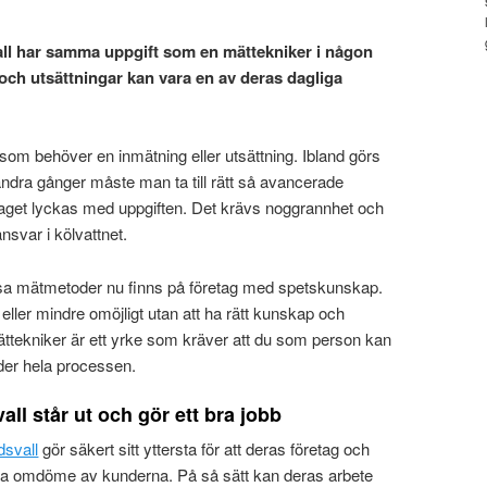
all har samma uppgift som en mättekniker i någon
och utsättningar kan vara en av deras dagliga
om behöver en inmätning eller utsättning. Ibland görs
h andra gånger måste man ta till rätt så avancerade
taget lyckas med uppgiften. Det krävs noggrannhet och
nsvar i kölvattnet.
essa mätmetoder nu finns på företag med spetskunskap.
 eller mindre omöjligt utan att ha rätt kunskap och
ttekniker är ett yrke som kräver att du som person kan
er hela processen.
all står ut och gör ett bra jobb
dsvall
gör säkert sitt yttersta för att deras företag och
 bra omdöme av kunderna. På så sätt kan deras arbete