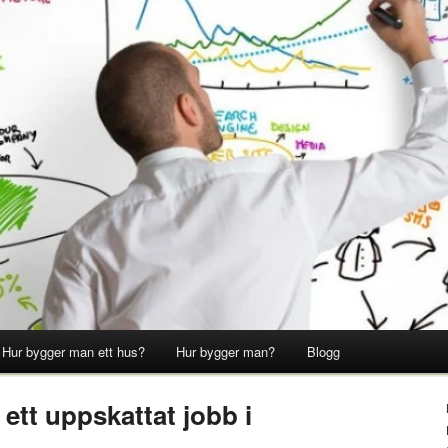
Hur bygger man ett hus?
Hur bygger man?
Blogg
 ett uppskattat jobb i