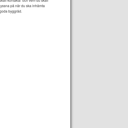
skall kontakta och vem du skall
lyssna på när du ska inhämta
goda byggråd.