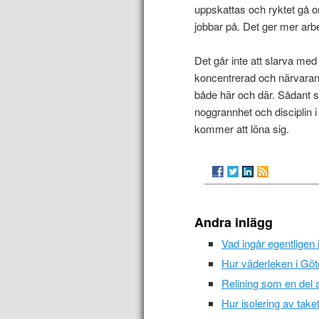
uppskattas och ryktet gå om
jobbar på. Det ger mer ar
Det går inte att slarva med
koncentrerad och närvarande
både här och där. Sådant str
noggrannhet och disciplin i 
kommer att löna sig.
Andra inlägg
Vad ingår egentligen 
Hur väderleken i Göt
Relining som en del a
Hur isolering av taket