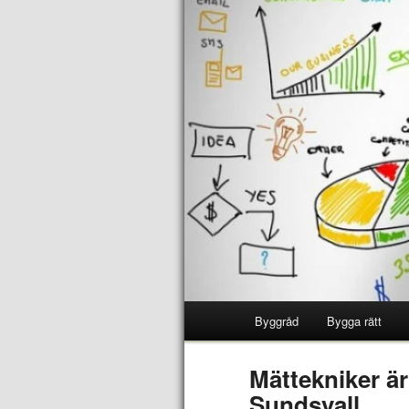
Byggråd
Bygga rätt
Mättekniker är
Sundsvall