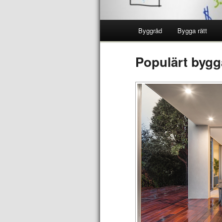
Byggråd
Bygga rätt
Populärt bygga