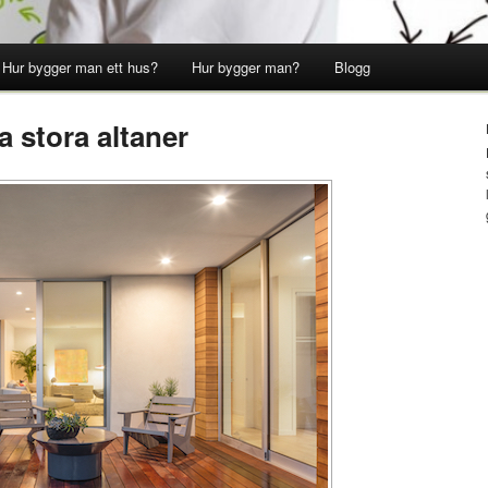
Hur bygger man ett hus?
Hur bygger man?
Blogg
 stora altaner