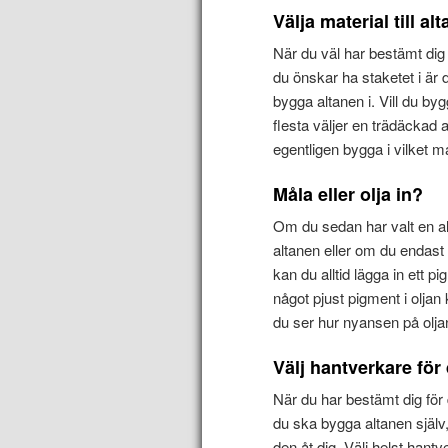
Välja material till al
När du väl har bestämt dig 
du önskar ha staketet i är 
bygga altanen i. Vill du by
flesta väljer en trädäckad 
egentligen bygga i vilket mat
Måla eller olja in?
Om du sedan har valt en a
altanen eller om du endast v
kan du alltid lägga in ett p
något pjust pigment i oljan 
du ser hur nyansen på olja
Välj hantverkare för
När du har bestämt dig för
du ska bygga altanen själ
den åt dig. Välj helst han