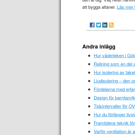
att bygga altaner.
Läs mer 
Andra inlägg
Hur väderleken i Göt
Relining som en del a
Hur isolering av taket
Ljudisolering – den o
Fördelarna med erfa
Design för barnfamilje
Tidsintervaller för O
Hur du förlänger livs
Framtidens teknik fö
Varför ventilation är 