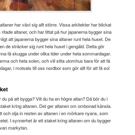
taner har växt sig allt större. Vissa arkitekter har blickat
 ritade altaner, och har tittat på hur japanerna bygger sina
anligt att japanerna bygger sina altaner runt hela huset. De
n de sträcker sig runt hela huset i gengäld. Detta gör
nna få skugga under olika tider under heta sommardagar.
arma och heta solen, och vill sitta utomhus bara för att få
ar, i motsats till oss nordbor som gör allt för att få sol
ket
r du på att bygga? Vill du ha en högre altan? Då bör du i
staket kring altanen. Det ger altanen om ombonad känsla.
tt och olja in resten av altanen i en mörkare nyans, som
aketet. I synnerhet är ett staket kring altanen om du bygger
ovan markytan.