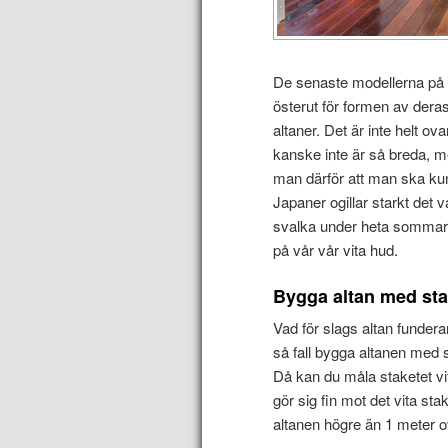
De senaste modellerna på al
österut för formen av deras
altaner. Det är inte helt ov
kanske inte är så breda, me
man därför att man ska ku
Japaner ogillar starkt det v
svalka under heta sommardag
på vår vår vita hud.
Bygga altan med sta
Vad för slags altan fundera
så fall bygga altanen med 
Då kan du måla staketet vi
gör sig fin mot det vita st
altanen högre än 1 meter 