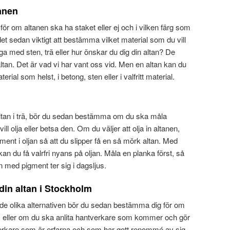
tanen
för om altanen ska ha staket eller ej och i vilken färg som
det sedan viktigt att bestämma vilket material som du vill
gga med sten, trä eller hur önskar du dig din altan? De
altan. Det är vad vi har vant oss vid. Men en altan kan du
erial som helst, i betong, sten eller i valfritt material.
ltan i trä, bör du sedan bestämma om du ska måla
ill olja eller betsa den. Om du väljer att olja in altanen,
igment i oljan så att du slipper få en så mörk altan. Med
kan du få valrfri nyans på oljan. Måla en planka först, så
n med pigment ter sig i dagsljus.
 din altan i Stockholm
 de olika alternativen bör du sedan bestämma dig för om
v, eller om du ska anlita hantverkare som kommer och gör
tverkare som är erfarna och som har gott renommé av sig