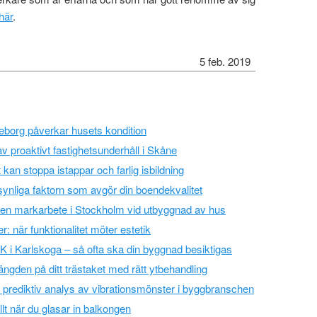
här
.
5 feb. 2019
eborg påverkar husets kondition
v proaktivt fastighetsunderhåll i Skåne
 kan stoppa istappar och farlig isbildning
synliga faktorn som avgör din boendekvalitet
ren markarbete i Stockholm vid utbyggnad av hus
r: när funktionalitet möter estetik
VK i Karlskoga – så ofta ska din byggnad besiktigas
längden på ditt trästaket med rätt ytbehandling
r prediktiv analys av vibrationsmönster i byggbranschen
allt när du glasar in balkongen