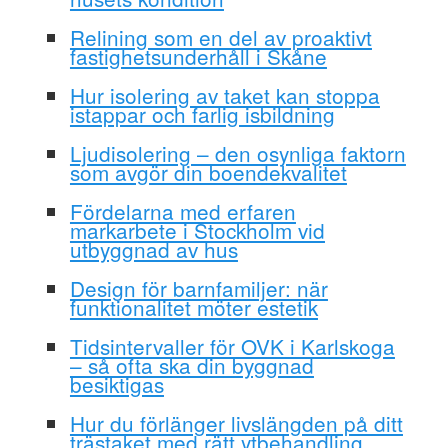
Relining som en del av proaktivt
fastighetsunderhåll i Skåne
Hur isolering av taket kan stoppa
istappar och farlig isbildning
Ljudisolering – den osynliga faktorn
som avgör din boendekvalitet
Fördelarna med erfaren
markarbete i Stockholm vid
utbyggnad av hus
Design för barnfamiljer: när
funktionalitet möter estetik
Tidsintervaller för OVK i Karlskoga
– så ofta ska din byggnad
besiktigas
Hur du förlänger livslängden på ditt
trästaket med rätt ytbehandling