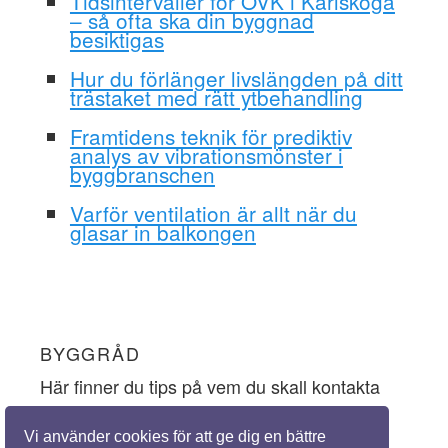
Tidsintervaller för OVK i Karlskoga
– så ofta ska din byggnad
besiktigas
Hur du förlänger livslängden på ditt
trästaket med rätt ytbehandling
Framtidens teknik för prediktiv
analys av vibrationsmönster i
byggbranschen
Varför ventilation är allt när du
glasar in balkongen
BYGGRÅD
Här finner du tips på vem du skall kontakta
och vem du skall lyssna på när du ska
Vi använder cookies för att ge dig en bättre
inhämta goda byggråd.