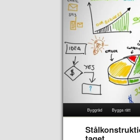
Byggråd
Bygga rätt
Stålkonstruktio
taget