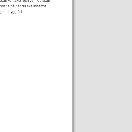
skall kontakta och vem du skall
lyssna på när du ska inhämta
goda byggråd.