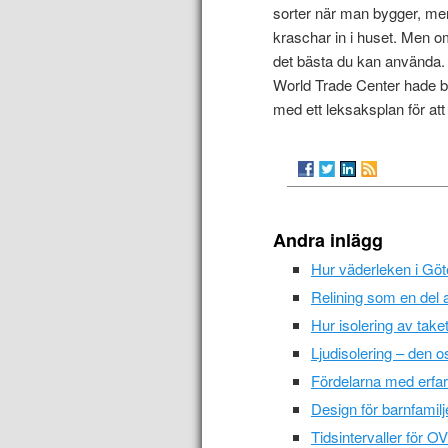
sorter när man bygger, men 
kraschar in i huset. Men om
det bästa du kan använda. 
World Trade Center hade be
med ett leksaksplan för att
Andra inlägg
Hur väderleken i Göt
Relining som en del a
Hur isolering av taket
Ljudisolering – den o
Fördelarna med erfa
Design för barnfamilje
Tidsintervaller för O