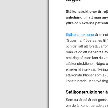
Stålkonstruktioner är rej
anledning till att man anv
yttre och externa påfrest
Stålkonstruktioner
är minst
“Superman” översattes till “
och det lätt att förstå var
man valde att inspireras a
omkring på stan kan du va
stålkonstruktioner. Några 
emellertid inte kvar. Tvil
stålkonstruktioner som skul
konstruerade. Men två flyg
Stålkonstruktioner ä
Som tur är så är det ganska
om de är konstruerade av st