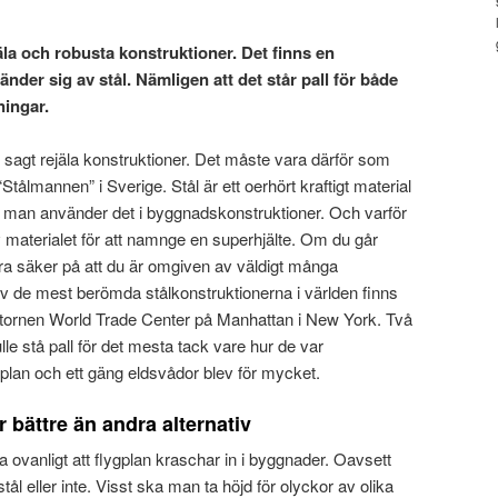
äla och robusta konstruktioner. Det finns en
änder sig av stål. Nämligen att det står pall för både
ningar.
 sagt rejäla konstruktioner. Det måste vara därför som
Stålmannen” i Sverige. Stål är ett oerhört kraftigt material
för man använder det i byggnadskonstruktioner. Och varför
v materialet för att namnge en superhjälte. Om du går
ra säker på att du är omgiven av väldigt många
av de mest berömda stålkonstruktionerna i världen finns
lingtornen World Trade Center på Manhattan i New York. Två
le stå pall för det mesta tack vare hur de var
plan och ett gäng eldsvådor blev för mycket.
r bättre än andra alternativ
 ovanligt att flygplan kraschar in i byggnader. Oavsett
ål eller inte. Visst ska man ta höjd för olyckor av olika