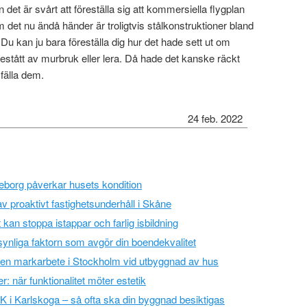
det är svårt att föreställa sig att kommersiella flygplan
 det nu ändå händer är troligtvis stålkonstruktioner bland
Du kan ju bara föreställa dig hur det hade sett ut om
stått av murbruk eller lera. Då hade det kanske räckt
 fälla dem.
24 feb. 2022
eborg påverkar husets kondition
v proaktivt fastighetsunderhåll i Skåne
 kan stoppa istappar och farlig isbildning
synliga faktorn som avgör din boendekvalitet
ren markarbete i Stockholm vid utbyggnad av hus
r: när funktionalitet möter estetik
VK i Karlskoga – så ofta ska din byggnad besiktigas