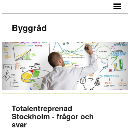
BYGGRÅD
BYGGA RÄTT
Byggråd
HUR BYGGER MAN ETT HUS?
HUR BYGGER MAN?
BLOGG
Totalentreprenad
Stockholm - frågor och
svar