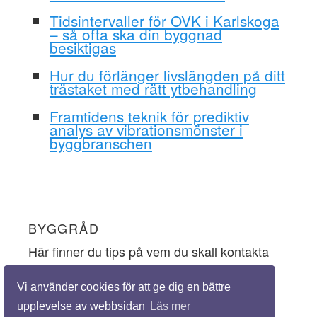
Tidsintervaller för OVK i Karlskoga
– så ofta ska din byggnad
besiktigas
Hur du förlänger livslängden på ditt
trästaket med rätt ytbehandling
Framtidens teknik för prediktiv
analys av vibrationsmönster i
byggbranschen
BYGGRÅD
Här finner du tips på vem du skall kontakta
och vem du skall lyssna på när du ska
Vi använder cookies för att ge dig en bättre
inhämta goda byggråd.
upplevelse av webbsidan
Läs mer